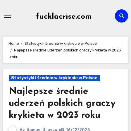
Skip
to
fucklacrise.com
content
Home
Statystyki i średnie w krykiecie w Polsce
Najlepsze średnie uderzeń polskich graczy krykieta w 2023
roku
Statystyki i średnie w krykiecie w Polsce
Najlepsze średnie
uderzeń polskich graczy
krykieta w 2023 roku
By
Samuel Grayson
16/12/2025