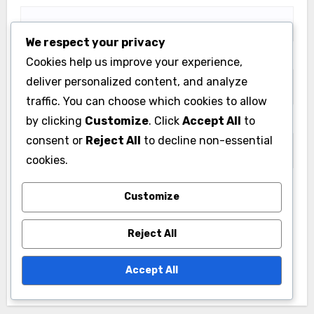
We respect your privacy
Email
*
Cookies help us improve your experience,
deliver personalized content, and analyze
traffic. You can choose which cookies to allow
by clicking
Customize
. Click
Accept All
to
Website
consent or
Reject All
to decline non-essential
cookies.
Customize
Save my name, email, and website in this browser
for the next time I comment.
Reject All
Accept All