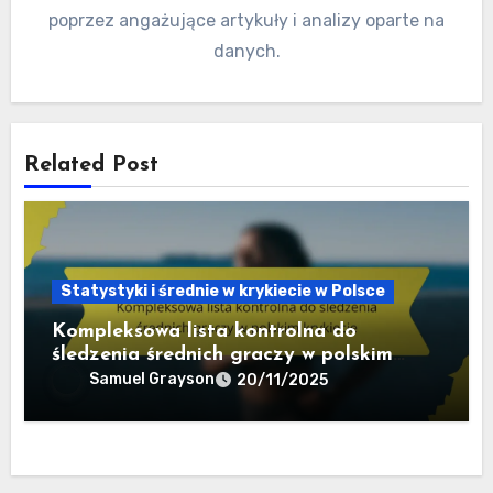
poprzez angażujące artykuły i analizy oparte na
danych.
Related Post
Statystyki i średnie w krykiecie w Polsce
Kompleksowa lista kontrolna do
śledzenia średnich graczy w polskim
krykiecie
Samuel Grayson
20/11/2025