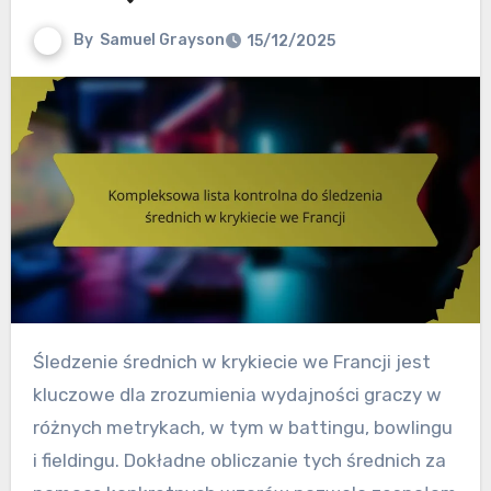
By
Samuel Grayson
15/12/2025
Śledzenie średnich w krykiecie we Francji jest
kluczowe dla zrozumienia wydajności graczy w
różnych metrykach, w tym w battingu, bowlingu
i fieldingu. Dokładne obliczanie tych średnich za