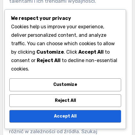
talentami i ich trendami wydajności.
We respect your privacy
Online bazy danych krykieta
Cookies help us improve your experience,
Wiele internetowych baz danych krykieta
deliver personalized content, and analyze
gromadzi statystyki z różnych lig, w tym tych
traffic. You can choose which cookies to allow
we Francji. Strony takie jak ESPN Cricinfo i
by clicking
Customize
. Click
Accept All
to
CricketStats oferują przeszukiwalne bazy
consent or
Reject All
to decline non-essential
danych, w których można znaleźć średnie
cookies.
graczy, wyniki meczów i szczegółowe
Customize
statystyki.
Reject All
Podczas korzystania z tych baz danych warto
rozważyć krzyżowe sprawdzenie informacji, aby
Accept All
zapewnić dokładność, ponieważ dane mogą się
różnić w zależności od źródła. Szukaj