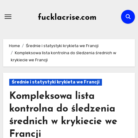
Skip
to
fucklacrise.com
content
Home
Średnie i statystyki krykieta we Francji
Kompleksowa lista kontrolna do śledzenia średnich w
krykiecie we Francji
Średnie i statystyki krykieta we Francji
Kompleksowa lista
kontrolna do śledzenia
średnich w krykiecie we
Francji