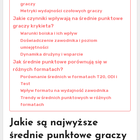
graczy
Metryki wydajności czołowych graczy
Jakie czynniki wpływają na średnie punktowe
graczy krykieta?
Warunki boiska i ich wpływ
Doświadczenie zawodnika i poziom
umiejętności
Dynamika drużyny i wsparcie
Jak średnie punktowe porównują się w
różnych formatach?
Porównanie średnich w formatach T20, ODI i
Test
Wpływ formatu na wydajność zawodnika
Trendy w średnich punktowych w różnych
formatach
Jakie są najwyższe
średnie punktowe graczy