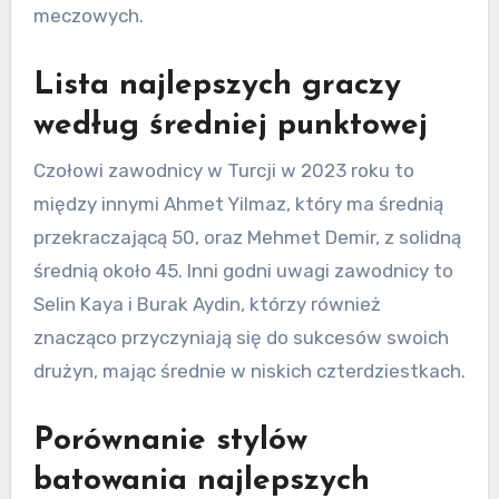
meczowych.
Lista najlepszych graczy
według średniej punktowej
Czołowi zawodnicy w Turcji w 2023 roku to
między innymi Ahmet Yilmaz, który ma średnią
przekraczającą 50, oraz Mehmet Demir, z solidną
średnią około 45. Inni godni uwagi zawodnicy to
Selin Kaya i Burak Aydin, którzy również
znacząco przyczyniają się do sukcesów swoich
drużyn, mając średnie w niskich czterdziestkach.
Porównanie stylów
batowania najlepszych