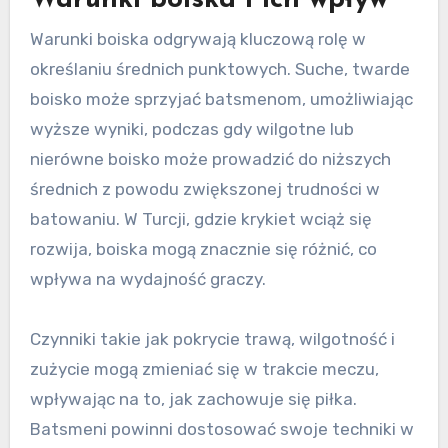
Warunki boiska odgrywają kluczową rolę w
określaniu średnich punktowych. Suche, twarde
boisko może sprzyjać batsmenom, umożliwiając
wyższe wyniki, podczas gdy wilgotne lub
nierówne boisko może prowadzić do niższych
średnich z powodu zwiększonej trudności w
batowaniu. W Turcji, gdzie krykiet wciąż się
rozwija, boiska mogą znacznie się różnić, co
wpływa na wydajność graczy.
Czynniki takie jak pokrycie trawą, wilgotność i
zużycie mogą zmieniać się w trakcie meczu,
wpływając na to, jak zachowuje się piłka.
Batsmeni powinni dostosować swoje techniki w