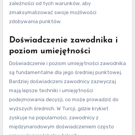
zależności od tych warunków, aby
zmaksymalizować swoje możliwości
zdobywania punktów.
Doświadczenie zawodnika i
poziom umiejętności
Doświadczenie i poziom umiejętności zawodnika
są fundamentalne dla jego średniej punktowej.
Bardziej doświadczeni zawodnicy zazwyczaj
mają lepsze techniki i umiejętności
podejmowania decyzji, co może prowadzić do
wyższych średnich. W Turcji, gdzie krykiet
zyskuje na popularności, zawodnicy z
międzynarodowym doświadczeniem często