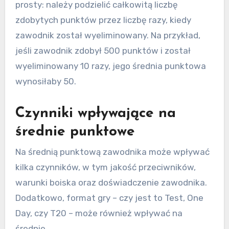
prosty: należy podzielić całkowitą liczbę
zdobytych punktów przez liczbę razy, kiedy
zawodnik został wyeliminowany. Na przykład,
jeśli zawodnik zdobył 500 punktów i został
wyeliminowany 10 razy, jego średnia punktowa
wynosiłaby 50.
Czynniki wpływające na
średnie punktowe
Na średnią punktową zawodnika może wpływać
kilka czynników, w tym jakość przeciwników,
warunki boiska oraz doświadczenie zawodnika.
Dodatkowo, format gry – czy jest to Test, One
Day, czy T20 – może również wpływać na
średnie.