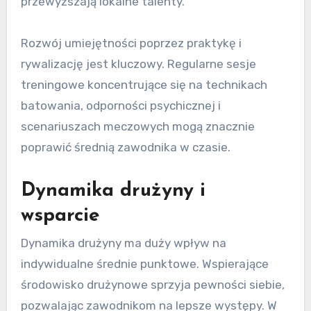
przewyższają lokalne talenty.
Rozwój umiejętności poprzez praktykę i
rywalizację jest kluczowy. Regularne sesje
treningowe koncentrujące się na technikach
batowania, odporności psychicznej i
scenariuszach meczowych mogą znacznie
poprawić średnią zawodnika w czasie.
Dynamika drużyny i
wsparcie
Dynamika drużyny ma duży wpływ na
indywidualne średnie punktowe. Wspierające
środowisko drużynowe sprzyja pewności siebie,
pozwalając zawodnikom na lepsze występy. W