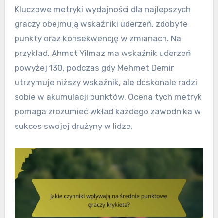
Kluczowe metryki wydajności dla najlepszych
graczy obejmują wskaźniki uderzeń, zdobyte
punkty oraz konsekwencję w zmianach. Na
przykład, Ahmet Yilmaz ma wskaźnik uderzeń
powyżej 130, podczas gdy Mehmet Demir
utrzymuje niższy wskaźnik, ale doskonale radzi
sobie w akumulacji punktów. Ocena tych metryk
pomaga zrozumieć wkład każdego zawodnika w
sukces swojej drużyny w lidze.