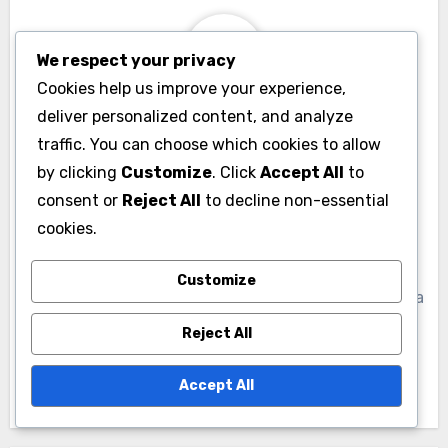
We respect your privacy
Cookies help us improve your experience,
deliver personalized content, and analyze
By
Samuel Grayson
traffic. You can choose which cookies to allow
Pasjonat analizy krykieta, Samuel Grayson spędził
by clicking
Customize
. Click
Accept All
to
ponad dekadę na badaniu statystyk graczy i
consent or
Reject All
to decline non-essential
wyników meczów. Z bystrym okiem do szczegółów,
cookies.
wnosi spostrzeżenia na temat średnich uderzeń i
rzutów, pomagając zarówno fanom, jak i graczom
Customize
lepiej zrozumieć grę. Jego miłość do krykieta zaczęła
się w dzieciństwie, a teraz dzieli się swoją wiedzą
Reject All
poprzez angażujące artykuły i analizy oparte na
danych.
Accept All