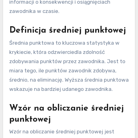
informacji o konsekwencji i osiągnięciach
zawodnika w czasie.
Definicja średniej punktowej
Średnia punktowa to kluczowa statystyka w
krykiecie, która odzwierciedla zdolność
zdobywania punktów przez zawodnika. Jest to
miara tego, ile punktów zawodnik zdobywa,
średnio, na eliminację. Wyższa średnia punktowa
wskazuje na bardziej udanego zawodnika.
Wzór na obliczanie średniej
punktowej
Wzór na obliczanie średniej punktowej jest