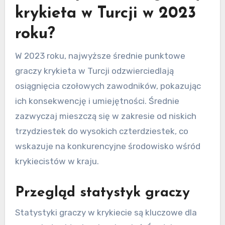
krykieta w Turcji w 2023
roku?
W 2023 roku, najwyższe średnie punktowe
graczy krykieta w Turcji odzwierciedlają
osiągnięcia czołowych zawodników, pokazując
ich konsekwencję i umiejętności. Średnie
zazwyczaj mieszczą się w zakresie od niskich
trzydziestek do wysokich czterdziestek, co
wskazuje na konkurencyjne środowisko wśród
krykiecistów w kraju.
Przegląd statystyk graczy
Statystyki graczy w krykiecie są kluczowe dla