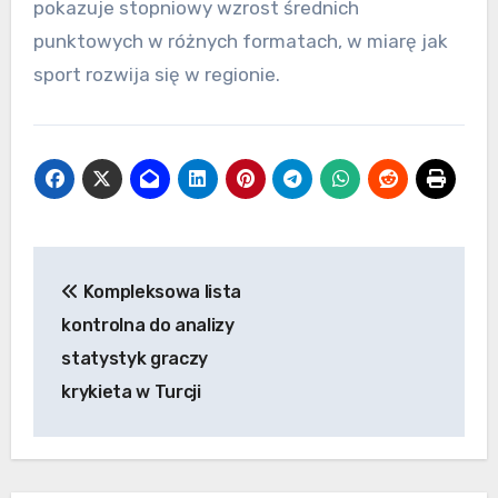
pokazuje stopniowy wzrost średnich
punktowych w różnych formatach, w miarę jak
sport rozwija się w regionie.
Post
Kompleksowa lista
navigation
kontrolna do analizy
statystyk graczy
krykieta w Turcji