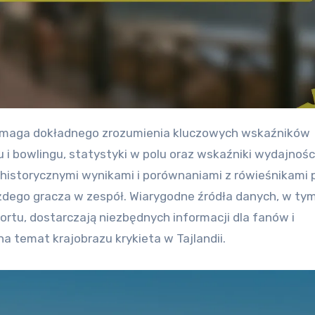
u i bowlingu, statystyki w polu oraz wskaźniki wydajnośc
 historycznymi wynikami i porównaniami z rówieśnikami
dego gracza w zespół. Wiarygodne źródła danych, w ty
sportu, dostarczają niezbędnych informacji dla fanów i
a temat krajobrazu krykieta w Tajlandii.