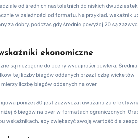
zedziale od średnich nastoletnich do niskich dwudziestek
acznie w zależności od formatu. Na przykład, wskaźnik 
y za dobry, podczas gdy średnie powyżej 20 są zazwyc
 wskaźniki ekonomiczne
czne są niezbędne do oceny wydajności bowlera. Średnia
ałkowitej liczby biegów oddanych przez liczbę wicketów
mierzy liczbę biegów oddanych na over.
wlingowa poniżej 30 jest zazwyczaj uważana za efektywną
niżej 6 biegów na over w formatach ograniczonych. Gra
obu wskaźnikach, aby zwiększyć swoją wartość dla zespo