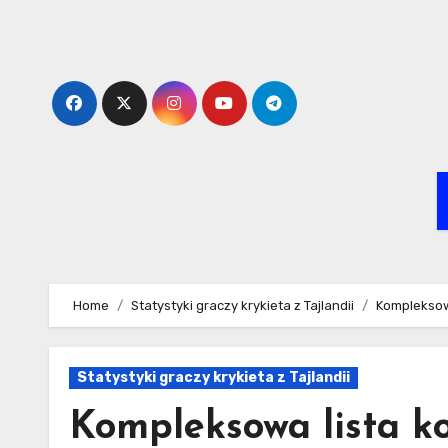
Skip
to
content
Home
Statystyki graczy krykieta z Tajlandii
Kompleksowa
Statystyki graczy krykieta z Tajlandii
Kompleksowa lista ko