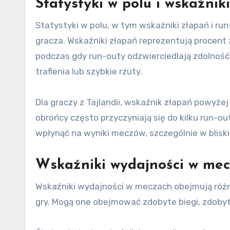
Statystyki w polu i wskaźnik
Statystyki w polu, w tym wskaźniki złapań i r
gracza. Wskaźniki złapań reprezentują procent 
podczas gdy run-outy odzwierciedlają zdolnoś
trafienia lub szybkie rzuty.
Dla graczy z Tajlandii, wskaźnik złapań powyż
obrońcy często przyczyniają się do kilku run-
wpłynąć na wyniki meczów, szczególnie w bliski
Wskaźniki wydajności w me
Wskaźniki wydajności w meczach obejmują różne
gry. Mogą one obejmować zdobyte biegi, zdobyt