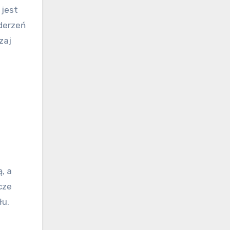
 jest
uderzeń
zaj
, a
cze
łu.