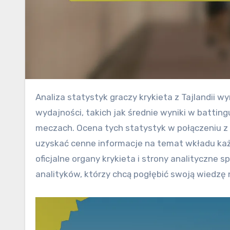
Analiza statystyk graczy krykieta z Tajlandii wymaga dokładnego zrozumienia kluczowych wskaźników
wydajności, takich jak średnie wyniki w batting
meczach. Ocena tych statystyk w połączeniu z
uzyskać cenne informacje na temat wkładu każ
oficjalne organy krykieta i strony analityczne 
analityków, którzy chcą pogłębić swoją wiedzę n