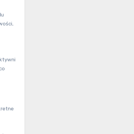
du
wości,
ektywni
co
kretne