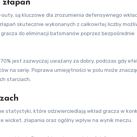
i złapań
un-outy, są kluczowe dla zrozumienia defensywnego wkła
złapań skutecznie wykonanych z całkowitej liczby możli
ć gracza do eliminacji batsmanów poprzez bezpośrednie
ej 70% jest zazwyczaj uważany za dobry, podczas gdy ef
outów na serię. Poprawa umiejętności w polu może znaczą
ch starciach.
czach
 statystyki, które odzwierciedlają wkład gracza w kon
e wicket, złapania oraz ogólny wpływ na wynik meczu.